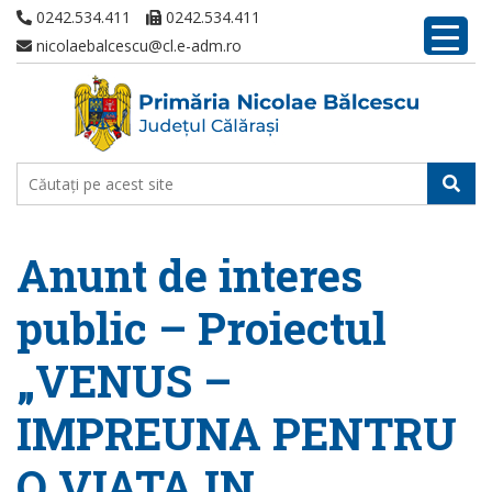
0242.534.411
0242.534.411
nicolaebalcescu@cl.e-adm.ro
Anunt de interes
public – Proiectul
„VENUS –
IMPREUNA PENTRU
O VIATA IN