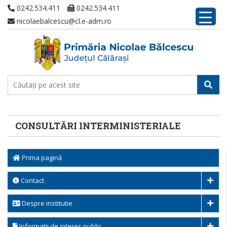
0242.534.411
0242.534.411
nicolaebalcescu@cl.e-adm.ro
CONSULTĂRI INTERMINISTERIALE
Prima pagină
Contact
Despre institutie
Informatii de interes public