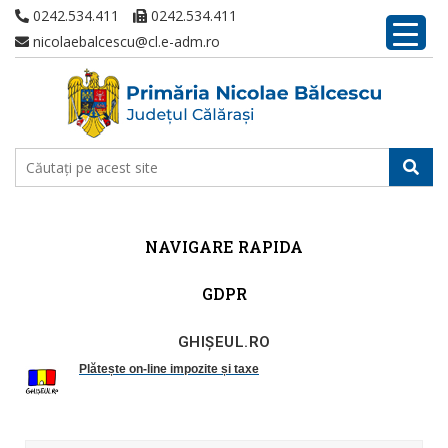
0242.534.411
0242.534.411
nicolaebalcescu@cl.e-adm.ro
NAVIGARE RAPIDA
GDPR
GHIȘEUL.RO
Plătește on-line impozite și taxe