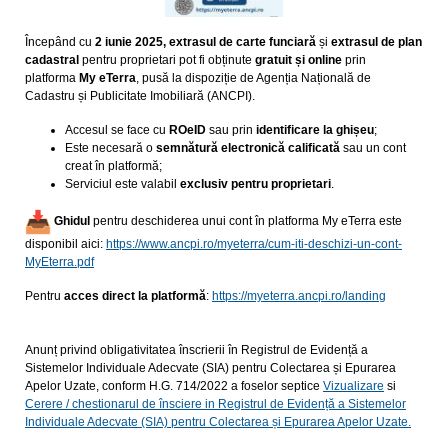
Începând cu
2 iunie 2025, extrasul de carte funciară
și
extrasul de plan
cadastral
pentru proprietari pot fi obținute
gratuit și online
prin
platforma
My eTerra
, pusă la dispoziție de Agenția Națională de
Cadastru și Publicitate Imobiliară (ANCPI).
Accesul se face cu
ROeID
sau prin
identificare la ghișeu
;
Este necesară o
semnătură electronică calificată
sau un cont
creat în platformă;
Serviciul este valabil
exclusiv pentru proprietari
.
Ghidul
pentru deschiderea unui cont în platforma My eTerra este
disponibil aici:
https://www.ancpi.ro/
myeterra/cum-iti-deschizi-un-
cont-
MyEterra.pdf
Pentru
acces direct la platformă
:
https://myeterra.
ancpi.ro/landing
Anunț privind obligativitatea înscrierii în Registrul de Evidență a
Sistemelor Individuale Adecvate (SIA) pentru Colectarea și Epurarea
Apelor Uzate, conform H.G. 714/2022 a foselor septice
Vizualizare
si
Cerere / chestionarul de însciere in Registrul de Evidență a Sistemelor
Individuale Adecvate (SIA) pentru Colectarea și Epurarea Apelor Uzate.