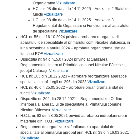
Organigrama
Vizualizare
HCL nr. 98 din data de 14.11.2025 – Anexa nr. 2 Statul de
funcții
Vizualizare
HCL nr. 98 din data de 14.11.2025 – Anexa nr. 3
Regulamentul de Organizare și Funcționare al aparatului
de specialitate
Vizualizare
HCL nr. 56 din 16.10.2024 privind aprobarea reorganizarii
aparatului de specialitate al primarului com. Nicolae Balcescu, in
luna octombrie a anului 2024 – aprobare organigrama, stat de
functii si ROF
Vizualizare
Dispozitia nr. 94 din15.07.2024 privind actualizarea
Regulamentului intern al Primăriei comunei Nicolae Bălcescu,
județul Călărași
Vizualizare
HCL nr. 105 din 18.12.2023 – aprobare reorganizare aparat de
specialitate conf. Legii nr. 296 din 2023
Vizualizare
HCL nr. 40 din 25.05.2022 – aprobare organigrama si stat de
functii
Vizualizare
Dispozitie nr. 202 din 28.12.2021 – Regulamentul de Ordine
Interioara al aparatului de specialitate al Primarului comunei
Nicolae Bălcescu
Vizualizare
H.C.L. nr. 63 din 28.05.2021 privind aprobarea indreptarii erorii
materiale din R.O.F.
Vizualizare
Regulament de organizare si funtionare a aparatului de
specialitate al primarului aprobat prin HCL nr. 39 din 16.03.2021
Vizualizare