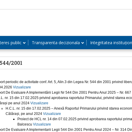
teres public
Transparenta decizionala
Integritatea instituțio
544/2001
rt periodic de activitate conf. Art. 5, Alin.3 din Legea Nr. 544 din 2001 privind libe
04.2026
Vizualizare
ort De Evaluare A Implementării Legii Nr 544 Din 2001 Pentru Anul 2025 – Nr. 66
.L. nr. 15 din 17.02.2025 privind aprobarea raportului Primarului, privind starea e
ărași pe anul 2024
Vizualizare
H.C.L. nr. 15 din 17.02.2025 – Anexă Raportul Primarului privind starea econo
Călărași, pe anul 2024
Vizualizare
Proiect de HCL nr. 14 din 07.02.2025 privind aprobarea raportului prima
Balcescu
Vizualizare
ort De Evaluare A Implementarii Legii 544 Din 2001 Pentru Anul 2024 – Nr. 314 D