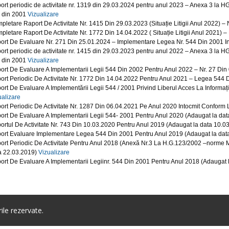
ort periodic de activitate nr. 1319 din 29.03.2024 pentru anul 2023 – Anexa 3 la 
 din 2001
Vizualizare
pletare Raport De Activitate Nr. 1415 Din 29.03.2023 (Situație Litigii Anul 2022) –
pletare Raport De Activitate Nr. 1772 Din 14.04.2022 ( Situație Litigii Anul 2021) 
ort De Evaluare Nr. 271 Din 25.01.2024 – Implementare Legea Nr. 544 Din 2001 I
ort periodic de activitate nr. 1415 din 29.03.2023 pentru anul 2022 – Anexa 3 la 
 din 2001
Vizualizare
ort De Evaluare A Implementarii Legii 544 Din 2002 Pentru Anul 2022 – Nr. 27 Di
ort Periodic De Activitate Nr. 1772 Din 14.04.2022 Pentru Anul 2021 – Legea 544
ort De Evaluare A Implementării Legii 544 / 2001 Privind Liberul Acces La Informaț
ualizare
ort Periodic De Activitate Nr. 1287 Din 06.04.2021 Pe Anul 2020 Intocmit Conform
ort De Evaluare A Implementarii Legii 544- 2001 Pentru Anul 2020 (Adaugat la da
ortul De Activitate Nr. 743 Din 10.03.2020 Pentru Anul 2019 (Adaugat la data 10.0
ort Evaluare Implementare Legea 544 Din 2001 Pentru Anul 2019 (Adaugat la dat
ort Periodic De Activitate Pentru Anul 2018 (Anexă Nr.3 La H.G.123/2002 –norme M
a 22.03.2019)
Vizualizare
ort De Evaluare A Implementarii Legiinr. 544 Din 2001 Pentru Anul 2018 (Adaugat 
le rezervate.