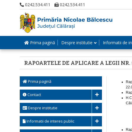
0242.534.411
0242.534.411
Prima pagină
Despre institutie
Informatii de in
RAPOARTELE DE APLICARE A LEGII NR. 
Prima pagină
Rapo
22.
Rap
Contact
H.C
Căl
Despre institutie
Informatii de interes public
Rap