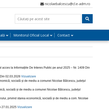
nicolaebalcescu@cl.e-adm.ro
nală
Monitorul Oficial Local
Contact
rul acces la Informațiile De Interes Public pe anul 2025 – Nr. 1409 Din
7 Din 02.03.2026
Vizualizare
conomică, socială și de mediu a comunei Nicolae Bălcescu, județul
mică, socială și de mediu a comunei Nicolae Bălcescu, județul
rului, privind starea economică, socială și de mediu a com. Nicolae
in 27.01.2025
Vizualizare