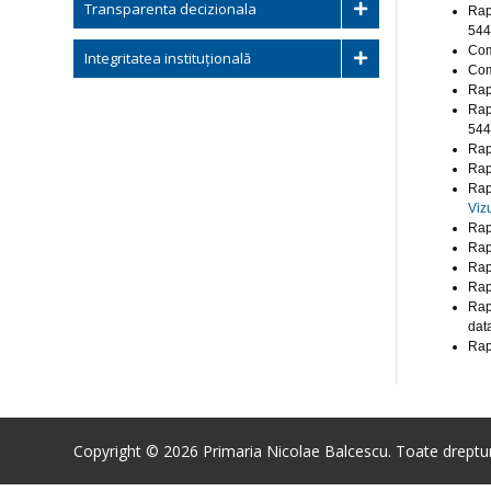
Transparenta decizionala
Rap
544
Com
Integritatea instituțională
Com
Rap
Rap
544
Rap
Rap
Rap
Viz
Rap
Rap
Rap
Rap
Rap
dat
Rap
Copyright © 2026 Primaria Nicolae Balcescu. Toate drepturi