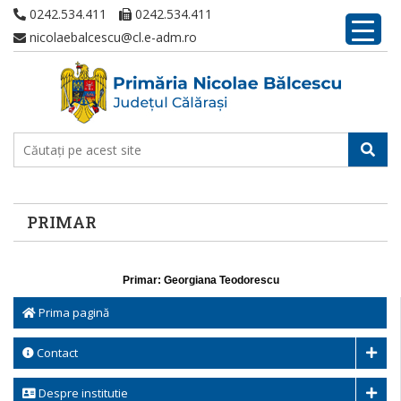
0242.534.411
0242.534.411
nicolaebalcescu@cl.e-adm.ro
PRIMAR
Primar: Georgiana Teodorescu
Prima pagină
Contact
Despre institutie