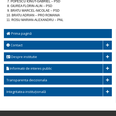
7. POPESCU IONUT-GABRIEL – PSD
8. GIUREA FLORIN-ALIN – PSD
9. BRATU MARCEL-NICOLAE – PSD
10. BRATU ADRIAN – PRO ROMANIA
11. ROSU MARIAN-ALEXANDRU – PNL
Prima pagină
Contact
Despre institutie
Informatii de interes public
Transparenta decizionala
Integritatea instituțională