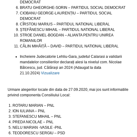
DEMOCRAT
BRATU GHEORGHE-SORIN – PARTIDUL SOCIAL DEMOCRAT
CIOBANU GEORGE-LAURENȚIU – PARTIDUL SOCIAL
DEMOCRAT
CÎRSTOIU MARIUS – PARTIDUL NATIONAL LIBERAL
ȘTEFĂNESCU MIHAIL – PARTIDUL NATIONAL LIBERAL
STROE DANIEL-BOGDAN – ALIANTA PENTRU UNIREA
ROMANILOR
CĂLIN MIHĂIȚĂ – DAVID – PARTIDUL NATIONAL LIBERAL
Incheiere Judecatorie Lehliu-Gara, judetul Calarasi a validarii
mandatelor consilierilor declarați alesi la nivelul com. Nicolae
Bălcescu, jud. Călărași an 2024 (Adaugat la data
21.10.2024)
Vizualizare
Urmare alegerilor locale din data de 27.09.2020, mai jos sunt informatiile
privind componenta Consiliului Local:
1. ROTARU MARIAN – PNL
2. ION IULIANA – PNL
3. STEFANESCU MIHAIL – PNL
4. PREDA NICOLAE – PNL
5. NELU MARIAN -VASILE -PNL
6. TEODORESCU SERGIU – PSD