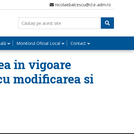
nicolaebalcescu@cl.e-adm.ro
nală
Monitorul Oficial Local
Contact
ea in vigoare
cu modificarea si