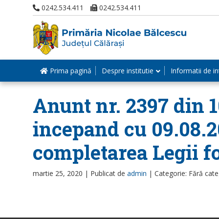
0242.534.411
0242.534.411
Prima pagină
Despre institutie
Informatii de in
Anunt nr. 2397 din 1
incepand cu 09.08.20
completarea Legii f
martie 25, 2020 |
Publicat de
admin
|
Categorie: Fără cate