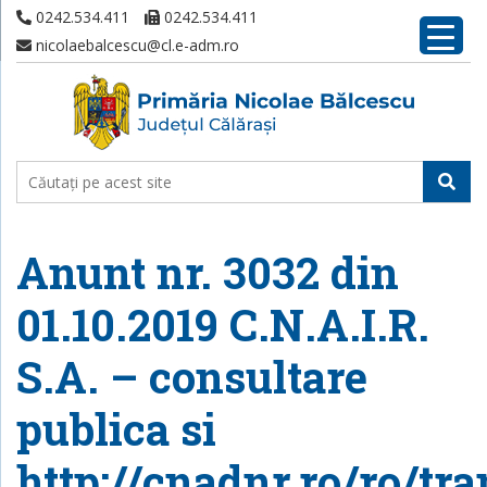
0242.534.411
0242.534.411
nicolaebalcescu@cl.e-adm.ro
Anunt nr. 3032 din
01.10.2019 C.N.A.I.R.
S.A. – consultare
publica si
http://cnadnr.ro/ro/tr