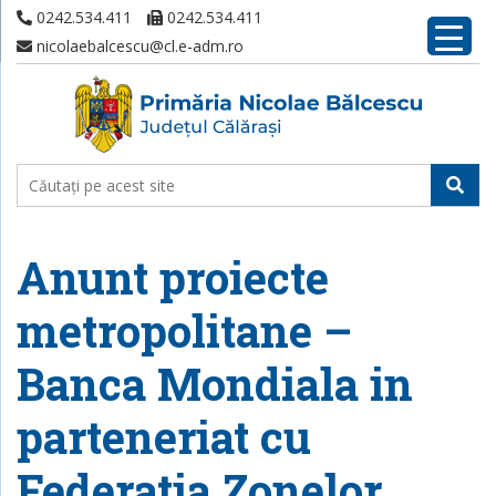
0242.534.411
0242.534.411
nicolaebalcescu@cl.e-adm.ro
Anunt proiecte
metropolitane –
Banca Mondiala in
parteneriat cu
Federatia Zonelor