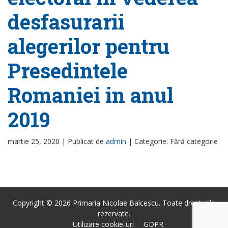
desfasurarii
alegerilor pentru
Presedintele
Romaniei in anul
2019
martie 25, 2020 |
Publicat de
admin
|
Categorie: Fără categorie
Copyright © 2026 Primaria Nicolae Balcescu. Toate drepturile
rezervate.
Utilizare cookie-uri
GDPR