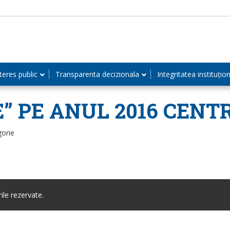
teres public
Transparenta decizionala
Integritatea instituțio
” PE ANUL 2016 CENT
gorie
le rezervate.