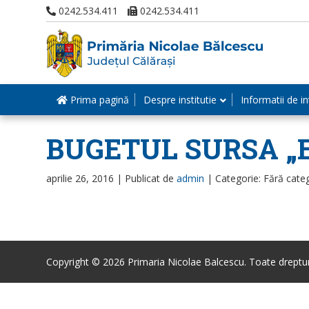
0242.534.411
0242.534.411
Prima pagină
Despre institutie
Informatii de in
BUGETUL SURSA „E
aprilie 26, 2016 |
Publicat de
admin
|
Categorie: Fără cate
Copyright © 2026 Primaria Nicolae Balcescu. Toate drepturi