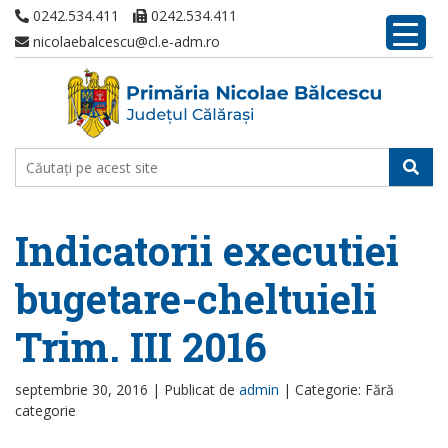
0242.534.411
0242.534.411
nicolaebalcescu@cl.e-adm.ro
Indicatorii executiei
bugetare-cheltuieli
Trim. III 2016
septembrie 30, 2016 |
Publicat de
admin
|
Categorie: Fără
categorie