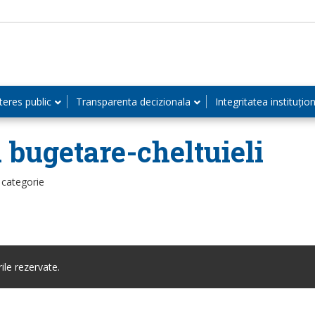
teres public
Transparenta decizionala
Integritatea instituțio
i bugetare-cheltuieli
 categorie
le rezervate.