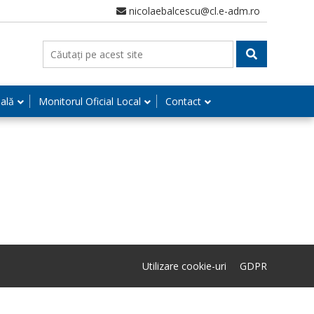
nicolaebalcescu@cl.e-adm.ro
nală
Monitorul Oficial Local
Contact
Utilizare cookie-uri
GDPR