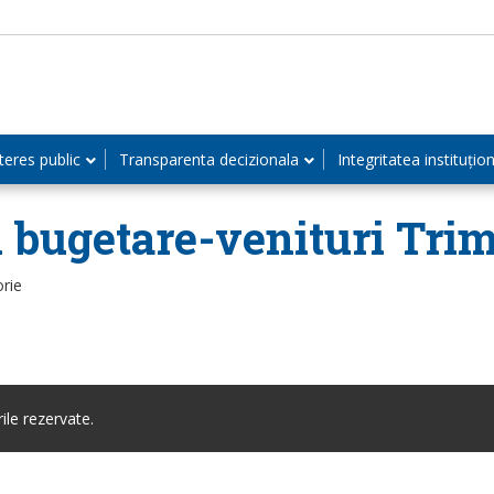
teres public
Transparenta decizionala
Integritatea instituțio
i bugetare-venituri Trim
orie
le rezervate.