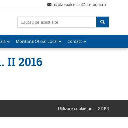
nicolaebalcescu@cl.e-adm.ro
nală
Monitorul Oficial Local
Contact
. II 2016
Utilizare cookie-uri
GDPR