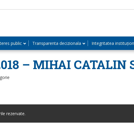
teres public
Transparenta decizionala
Integritatea instituțio
1.2018 – MIHAI CATALIN
gorie
le rezervate.