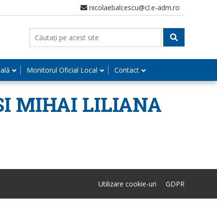
nicolaebalcescu@cl.e-adm.ro
nală
Monitorul Oficial Local
Contact
 SI MIHAI LILIANA
Utilizare cookie-uri
GDPR