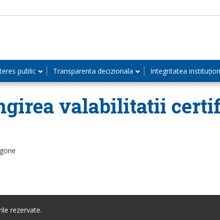
teres public
Transparenta decizionala
Integritatea instituțio
irea valabilitatii certi
gorie
le rezervate.