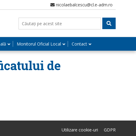
nicolaebalcescu@cl.e-adm.ro
nală
Monitorul Oficial Local
Contact
ficatului de
Utilizare cookie-uri
GDPR