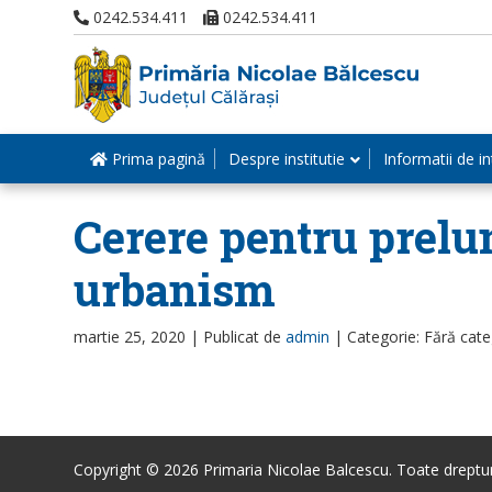
0242.534.411
0242.534.411
Prima pagină
Despre institutie
Informatii de in
Cerere pentru prelung
urbanism
martie 25, 2020 |
Publicat de
admin
|
Categorie: Fără cate
Copyright © 2026 Primaria Nicolae Balcescu. Toate drepturi