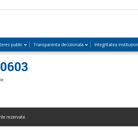
teres public
Transparenta decizionala
Integritatea instituțio
60603
ie
le rezervate.