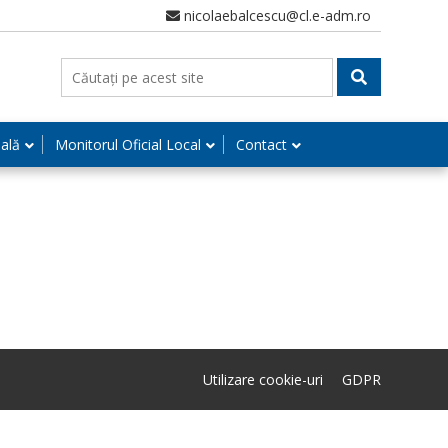
nicolaebalcescu@cl.e-adm.ro
nală
Monitorul Oficial Local
Contact
Utilizare cookie-uri
GDPR