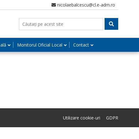
nicolaebalcescu@cl.e-adm.ro
nală
Monitorul Oficial Local
Contact
Utilizare cookie-uri
GDPR