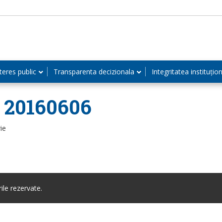
teres public
Transparenta decizionala
Integritatea instituțio
– 20160606
ie
le rezervate.