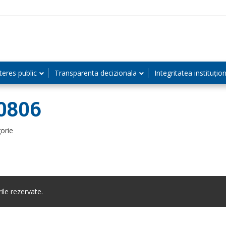
teres public
Transparenta decizionala
Integritatea instituțio
60806
orie
le rezervate.