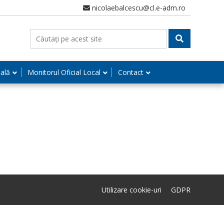
nicolaebalcescu@cl.e-adm.ro
nală
Monitorul Oficial Local
Contact
Utilizare cookie-uri
GDPR