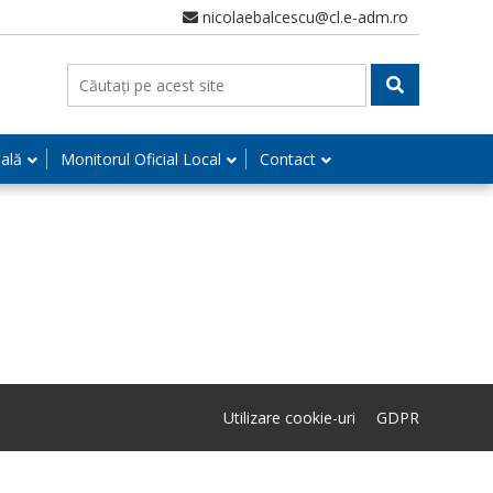
nicolaebalcescu@cl.e-adm.ro
nală
Monitorul Oficial Local
Contact
Utilizare cookie-uri
GDPR