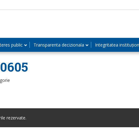
teres public
Transparenta decizionala
Integritatea instituțio
80605
gorie
le rezervate.