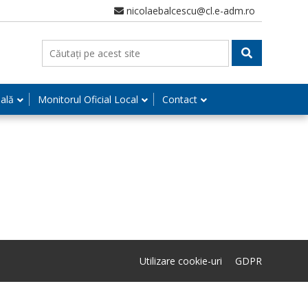
nicolaebalcescu@cl.e-adm.ro
nală
Monitorul Oficial Local
Contact
Utilizare cookie-uri
GDPR