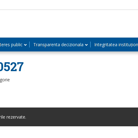
teres public
Transparenta decizionala
Integritatea instituțio
0527
gorie
le rezervate.