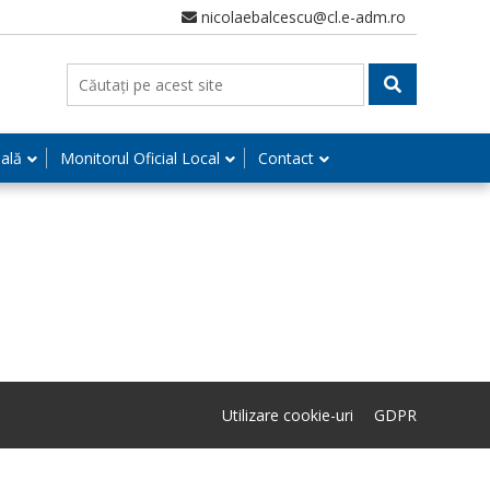
nicolaebalcescu@cl.e-adm.ro
nală
Monitorul Oficial Local
Contact
Utilizare cookie-uri
GDPR