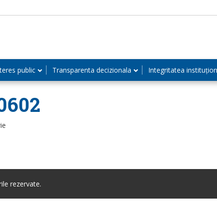
teres public
Transparenta decizionala
Integritatea instituțio
0602
ie
le rezervate.