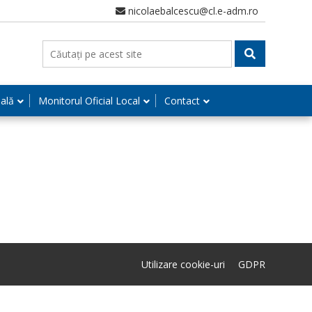
nicolaebalcescu@cl.e-adm.ro
nală
Monitorul Oficial Local
Contact
Utilizare cookie-uri
GDPR