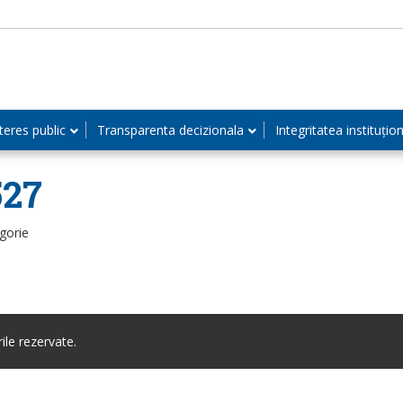
teres public
Transparenta decizionala
Integritatea instituțio
527
gorie
le rezervate.