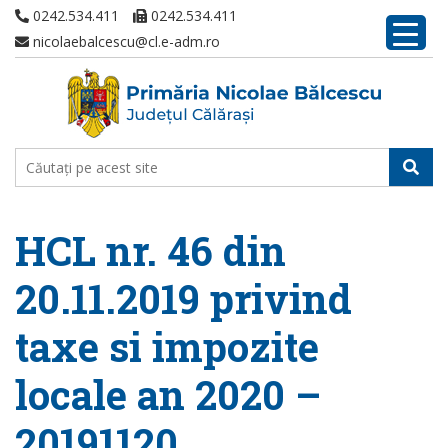
0242.534.411
0242.534.411
nicolaebalcescu@cl.e-adm.ro
HCL nr. 46 din
20.11.2019 privind
taxe si impozite
locale an 2020 –
20191120