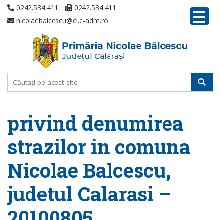
0242.534.411
0242.534.411
nicolaebalcescu@cl.e-adm.ro
privind denumirea
strazilor in comuna
Nicolae Balcescu,
judetul Calarasi –
20100805