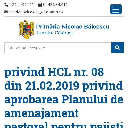
0242.534.411
0242.534.411
nicolaebalcescu@cl.e-adm.ro
privind HCL nr. 08
din 21.02.2019 privind
aprobarea Planului de
amenajament
pastoral pentru pajisti