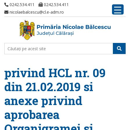
0242.534.411
0242.534.411
nicolaebalcescu@cl.e-adm.ro
privind HCL nr. 09
din 21.02.2019 si
anexe privind
aprobarea
Organigramei si