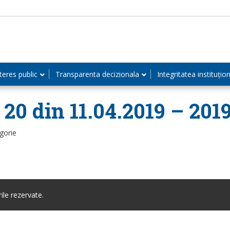
teres public
Transparenta decizionala
Integritatea instituțio
 20 din 11.04.2019 – 201
gorie
le rezervate.