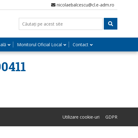
nicolaebalcescu@cl.e-adm.ro
nală
Monitorul Oficial Local
Contact
90411
Utilizare cookie-uri
GDPR