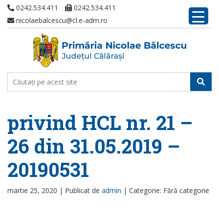
0242.534.411
0242.534.411
nicolaebalcescu@cl.e-adm.ro
privind HCL nr. 21 –
26 din 31.05.2019 –
20190531
martie 25, 2020 |
Publicat de
admin
|
Categorie: Fără categorie