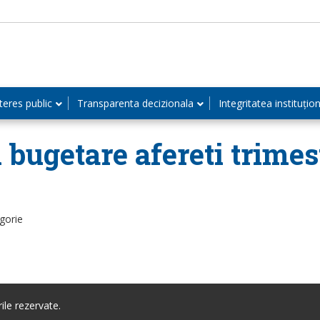
teres public
Transparenta decizionala
Integritatea instituțio
i bugetare afereti trimes
gorie
le rezervate.