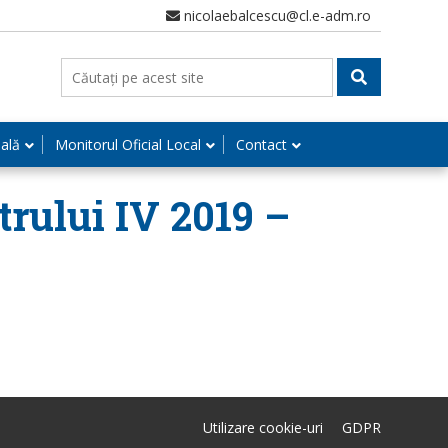
nicolaebalcescu@cl.e-adm.ro
nală
Monitorul Oficial Local
Contact
trului IV 2019 –
Utilizare cookie-uri
GDPR