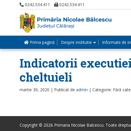
0242.534.411
0242.534.411
Prima pagină
Despre institutie
Informatii de in
Indicatorii executie
cheltuieli
martie 30, 2020 |
Publicat de
admin
|
Categorie: Fără cate
Copyright © 2026 Primaria Nicolae Balcescu. Toate drepturi