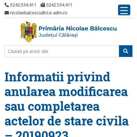
0242.534.411
0242.534.411
nicolaebalcescu@cl.e-adm.ro
Informatii privind
anularea modificarea
sau completarea
actelor de stare civila
– 20190923