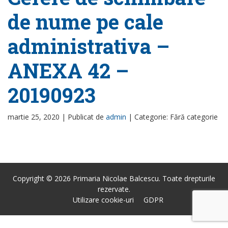
de nume pe cale
administrativa –
ANEXA 42 –
20190923
martie 25, 2020 |
Publicat de
admin
|
Categorie: Fără categorie
Copyright © 2026 Primaria Nicolae Balcescu. Toate drepturile
rezervate.
Utilizare cookie-uri
GDPR