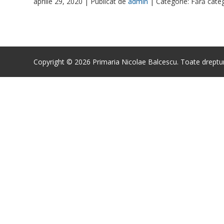
aprilie 29, 2020 |
Publicat de
admin
|
Categorie: Fără cate
Copyright © 2026 Primaria Nicolae Balcescu. Toate drepturi