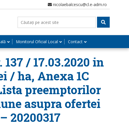
nicolaebalcescu@cl.e-adm.ro
nală
Monitorul Oficial Local
Contact
 137 / 17.03.2020 in
lei / ha, Anexa 1C
Lista preemptorilor
iune asupra ofertei
 – 20200317