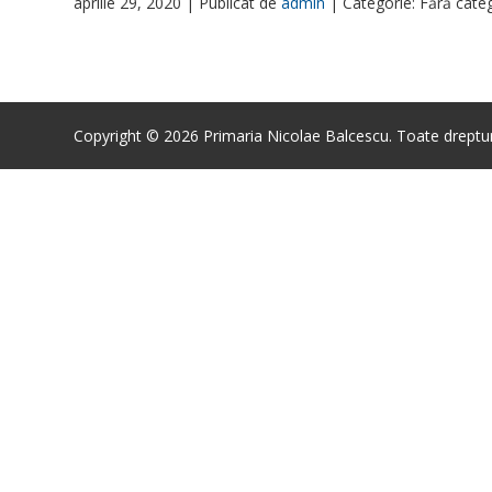
aprilie 29, 2020 |
Publicat de
admin
|
Categorie: Fără cate
Copyright © 2026 Primaria Nicolae Balcescu. Toate drepturi