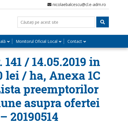
nicolaebalcescu@cl.e-adm.ro
nală
Monitorul Oficial Local
Contact
 141 / 14.05.2019 in
0 lei / ha, Anexa 1C
Lista preemptorilor
iune asupra ofertei
 – 20190514