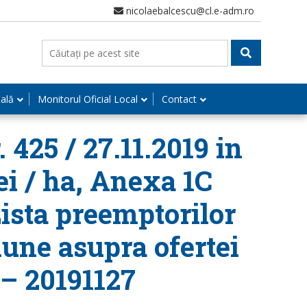
nicolaebalcescu@cl.e-adm.ro
nală
Monitorul Oficial Local
Contact
 425 / 27.11.2019 in
ei / ha, Anexa 1C
Lista preemptorilor
iune asupra ofertei
 – 20191127