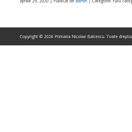
aprilie 29, 2020 |
Publicat de
admin
|
Categorie: Fără cate
Copyright © 2026 Primaria Nicolae Balcescu. Toate drepturi