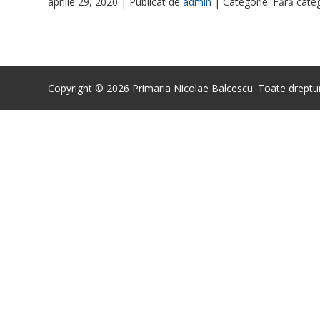
aprilie 29, 2020 |
Publicat de
admin
|
Categorie: Fără cate
Copyright © 2026 Primaria Nicolae Balcescu. Toate drepturi