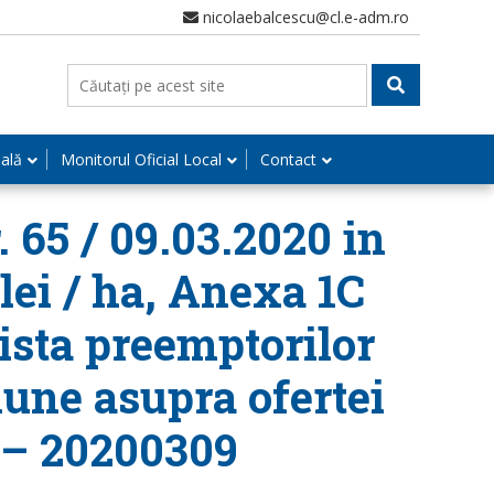
nicolaebalcescu@cl.e-adm.ro
nală
Monitorul Oficial Local
Contact
 65 / 09.03.2020 in
lei / ha, Anexa 1C
Lista preemptorilor
iune asupra ofertei
a – 20200309