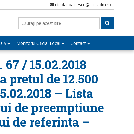
nicolaebalcescu@cl.e-adm.ro
nală
Monitorul Oficial Local
Contact
 67 / 15.02.2018
la pretul de 12.500
15.02.2018 – Lista
ului de preemptiune
i de referinta –