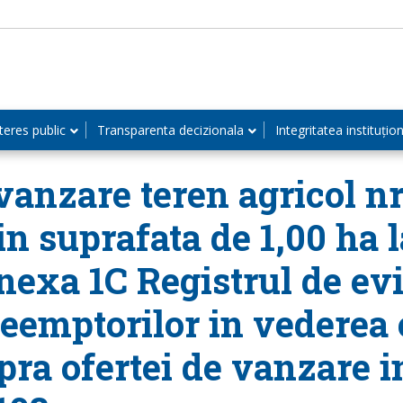
teres public
Transparenta decizionala
Integritatea instituțio
anzare teren agricol nr.
in suprafata de 1,00 ha l
Anexa 1C Registrul de evi
reemptorilor in vederea 
ra ofertei de vanzare i