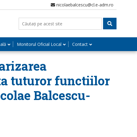
nicolaebalcescu@cl.e-adm.ro
nală
Monitorul Oficial Local
Contact
larizarea
a tuturor functiilor
icolae Balcescu-