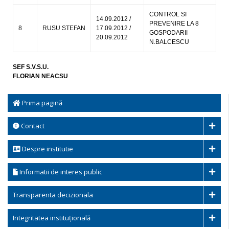
CONTROL SI
14.09.2012 /
PREVENIRE LA 8
8
RUSU STEFAN
17.09.2012 /
GOSPODARII
20.09.2012
N.BALCESCU
SEF S.V.S.U.
FLORIAN NEACSU
Prima pagină
Contact
Despre institutie
Informatii de interes public
Transparenta decizionala
Integritatea instituțională