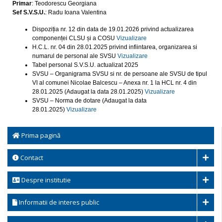
Primar
: Teodorescu Georgiana
Sef S.V.S.U.
: Radu Ioana Valentina
Dispoziția nr. 12 din data de 19.01.2026 privind actualizarea
componenței CLSU și a COSU
Vizualizare
H.C.L. nr. 04 din 28.01.2025 privind infiintarea, organizarea si
numarul de personal ale SVSU
Vizualizare
Tabel personal S.V.S.U. actualizat 2025
SVSU – Organigrama SVSU si nr. de persoane ale SVSU de tipul
VI al comunei Nicolae Balcescu – Anexa nr. 1 la HCL nr. 4 din
28.01.2025 (Adaugat la data 28.01.2025)
Vizualizare
SVSU – Norma de dotare (Adaugat la data
28.01.2025)
Vizualizare
Prima pagină
Contact
Despre institutie
Informatii de interes public