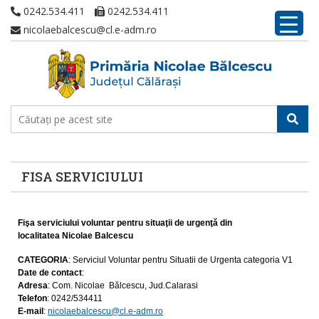
0242.534.411
0242.534.411
nicolaebalcescu@cl.e-adm.ro
FISA SERVICIULUI
Fişa serviciului voluntar pentru situaţii de urgenţă
din
localitatea
Nicolae Balcescu
CATEGORIA
: Serviciul Voluntar pentru Situatii de Urgenta categoria V1
Date de contact
:
Adresa
:
Com. Nicolae Bălcescu, Jud.Calarasi
Telefon
:
0242/534411
E-mail
:
nicolaebalcescu@cl.e-adm.ro