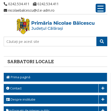
0242.534.411
0242.534.411
nicolaebalcescu@cl.e-adm.ro
SARBATORI LOCALE
Prima pagină
Contact
Despre institutie
Informatii de interes public