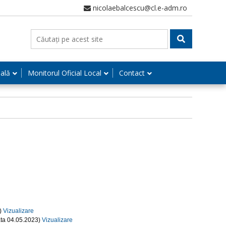
nicolaebalcescu@cl.e-adm.ro
nală
Monitorul Oficial Local
Contact
3)
Vizualizare
data 04.05.2023)
Vizualizare