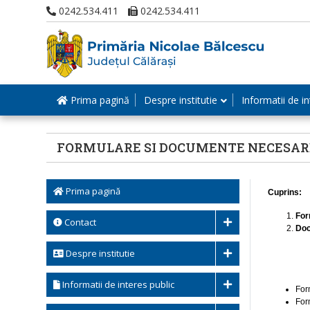
0242.534.411
0242.534.411
Prima pagină
Despre institutie
Informatii de in
FORMULARE SI DOCUMENTE NECESARE
Prima pagină
Cuprins:
For
Contact
Doc
Despre institutie
Informatii de interes public
For
For