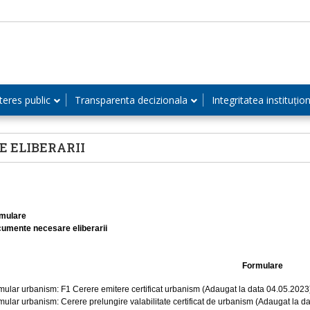
teres public
Transparenta decizionala
Integritatea instituțio
 ELIBERARII
mulare
umente necesare eliberarii
Formulare
mular urbanism: F1 Cerere emitere certificat urbanism (Adaugat la data 04.05.202
mular urbanism: Cerere prelungire valabilitate certificat de urbanism (Adaugat la 