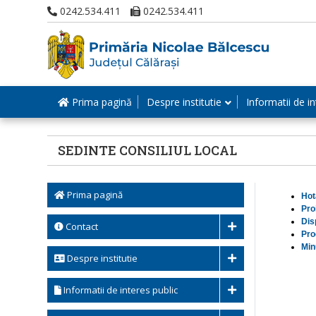
0242.534.411
0242.534.411
Prima pagină
Despre institutie
Informatii de in
SEDINTE CONSILIUL LOCAL
Prima pagină
Hot
Pro
Dis
Contact
Pro
Min
Despre institutie
Informatii de interes public