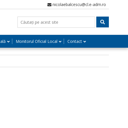
nicolaebalcescu@cl.e-adm.ro
nală
Monitorul Oficial Local
Contact