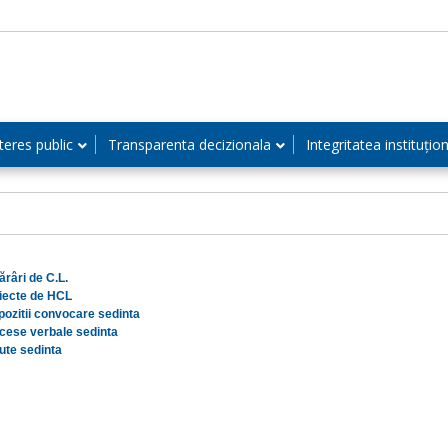
teres public
Transparenta decizionala
Integritatea instituțio
ărâri de C.L.
iecte de HCL
pozitii convocare sedinta
cese verbale sedinta
ute sedinta