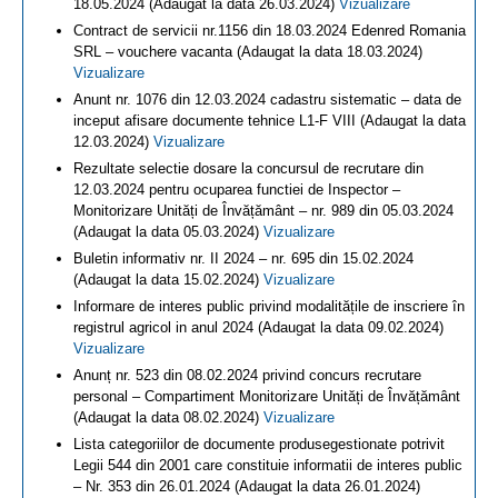
18.05.2024 (Adaugat la data 26.03.2024)
Vizualizare
Contract de servicii nr.1156 din 18.03.2024 Edenred Romania
SRL – vouchere vacanta (Adaugat la data 18.03.2024)
Vizualizare
Anunt nr. 1076 din 12.03.2024 cadastru sistematic – data de
inceput afisare documente tehnice L1-F VIII (Adaugat la data
12.03.2024)
Vizualizare
Rezultate selectie dosare la concursul de recrutare din
12.03.2024 pentru ocuparea functiei de Inspector –
Monitorizare Unități de Învățământ – nr. 989 din 05.03.2024
(Adaugat la data 05.03.2024)
Vizualizare
Buletin informativ nr. II 2024 – nr. 695 din 15.02.2024
(Adaugat la data 15.02.2024)
Vizualizare
Informare de interes public privind modalitățile de inscriere în
registrul agricol in anul 2024 (Adaugat la data 09.02.2024)
Vizualizare
Anunț nr. 523 din 08.02.2024 privind concurs recrutare
personal – Compartiment Monitorizare Unități de Învățământ
(Adaugat la data 08.02.2024)
Vizualizare
Lista categoriilor de documente produsegestionate potrivit
Legii 544 din 2001 care constituie informatii de interes public
– Nr. 353 din 26.01.2024 (Adaugat la data 26.01.2024)