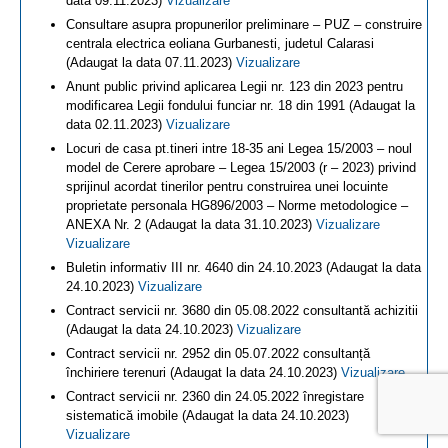
data 09.11.2023)
Vizualizare
Consultare asupra propunerilor preliminare – PUZ – construire
centrala electrica eoliana Gurbanesti, judetul Calarasi
(Adaugat la data 07.11.2023)
Vizualizare
Anunt public privind aplicarea Legii nr. 123 din 2023 pentru
modificarea Legii fondului funciar nr. 18 din 1991 (Adaugat la
data 02.11.2023)
Vizualizare
Locuri de casa pt.tineri intre 18-35 ani Legea 15/2003 – noul
model de Cerere aprobare – Legea 15/2003 (r – 2023) privind
sprijinul acordat tinerilor pentru construirea unei locuinte
proprietate personala HG896/2003 – Norme metodologice –
ANEXA Nr. 2 (Adaugat la data 31.10.2023)
Vizualizare
Vizualizare
Buletin informativ III nr. 4640 din 24.10.2023 (Adaugat la data
24.10.2023)
Vizualizare
Contract servicii nr. 3680 din 05.08.2022 consultantă achizitii
(Adaugat la data 24.10.2023)
Vizualizare
Contract servicii nr. 2952 din 05.07.2022 consultanță
închiriere terenuri (Adaugat la data 24.10.2023)
Vizualizare
Contract servicii nr. 2360 din 24.05.2022 înregistare
sistematică imobile (Adaugat la data 24.10.2023)
Vizualizare