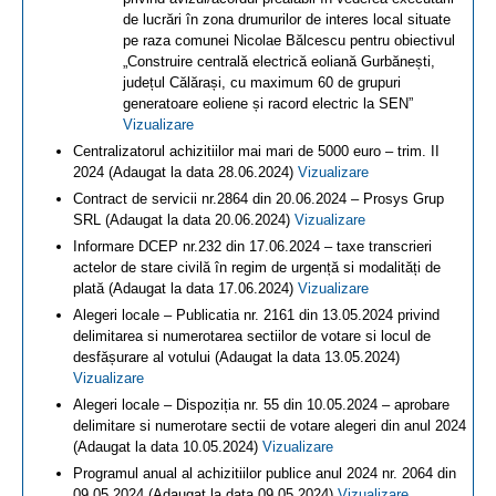
de lucrări în zona drumurilor de interes local situate
pe raza comunei Nicolae Bălcescu pentru obiectivul
„Construire centrală electrică eoliană Gurbănești,
județul Călărași, cu maximum 60 de grupuri
generatoare eoliene și racord electric la SEN”
Vizualizare
Centralizatorul achizitiilor mai mari de 5000 euro – trim. II
2024 (Adaugat la data 28.06.2024)
Vizualizare
Contract de servicii nr.2864 din 20.06.2024 – Prosys Grup
SRL (Adaugat la data 20.06.2024)
Vizualizare
Informare DCEP nr.232 din 17.06.2024 – taxe transcrieri
actelor de stare civilă în regim de urgență si modalități de
plată (Adaugat la data 17.06.2024)
Vizualizare
Alegeri locale – Publicatia nr. 2161 din 13.05.2024 privind
delimitarea si numerotarea sectiilor de votare si locul de
desfășurare al votului (Adaugat la data 13.05.2024)
Vizualizare
Alegeri locale – Dispoziția nr. 55 din 10.05.2024 – aprobare
delimitare si numerotare sectii de votare alegeri din anul 2024
(Adaugat la data 10.05.2024)
Vizualizare
Programul anual al achizitiilor publice anul 2024 nr. 2064 din
09.05.2024 (Adaugat la data 09.05.2024)
Vizualizare