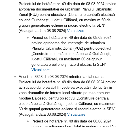
Proiectului de hotărâre nr. 49 din data de 08.08.2024 privind
aprobarea documentației de urbanism Planului Urbanistic
Zonal (PUZ) pentru obiectivul „Construire centrală electrică
eoliană Gurbănești, județul Călărași, cu maximum 60 de
grupuri generatoare eoliene și racord electric la SEN”
(Adaugat la data 08.08.2024)
Vizualizare
Proiect de hotărâre nr. 49 din data de 08.08.2024
privind aprobarea documentației de urbanism
Planului Urbanistic Zonal (PUZ) pentru obiectivul
„Construire centrală electrică eoliană Gurbănești,
județul Călărași, cu maximum 60 de grupuri
generatoare eoliene și racord electric la SEN”
Vizualizare
Anunt nr. 3643 din 08.08.2024 referitor la elaborarea
Proiectului de hotărâre nr. 48 din data de 08.08.2024 privind
avizul/acordul prealabil în vederea executării de lucrări în
zona drumurilor de interes local situate pe raza comunei
Nicolae Bălcescu pentru obiectivul „Construire centrală
electrică eoliană Gurbănești, județul Călărași, cu maximum
60 de grupuri generatoare eoliene și racord electric la SEN”
(Adaugat la data 08.08.2024)
Vizualizare
Proiect de hotărâre nr. 48 din data de 08.08.2024
privind avizul/acordul prealabil în vederea executării