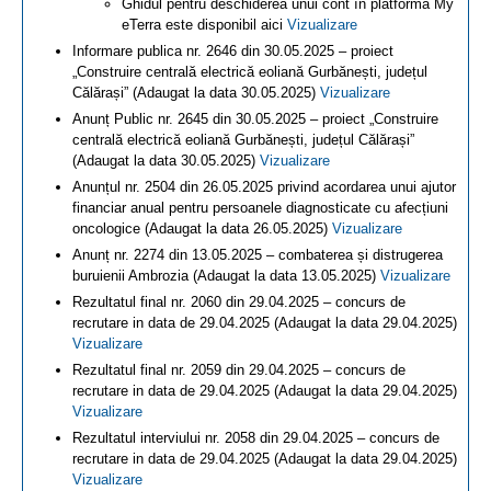
Ghidul pentru deschiderea unui cont în platforma My
eTerra este disponibil aici
Vizualizare
Informare publica nr. 2646 din 30.05.2025 – proiect
„Construire centrală electrică eoliană Gurbănești, județul
Călărași” (Adaugat la data 30.05.2025)
Vizualizare
Anunț Public nr. 2645 din 30.05.2025 – proiect „Construire
centrală electrică eoliană Gurbănești, județul Călărași”
(Adaugat la data 30.05.2025)
Vizualizare
Anunțul nr. 2504 din 26.05.2025 privind acordarea unui ajutor
financiar anual pentru persoanele diagnosticate cu afecțiuni
oncologice (Adaugat la data 26.05.2025)
Vizualizare
Anunț nr. 2274 din 13.05.2025 – combaterea și distrugerea
buruienii Ambrozia (Adaugat la data 13.05.2025)
Vizualizare
Rezultatul final nr. 2060 din 29.04.2025 – concurs de
recrutare in data de 29.04.2025 (Adaugat la data 29.04.2025)
Vizualizare
Rezultatul final nr. 2059 din 29.04.2025 – concurs de
recrutare in data de 29.04.2025 (Adaugat la data 29.04.2025)
Vizualizare
Rezultatul interviului nr. 2058 din 29.04.2025 – concurs de
recrutare in data de 29.04.2025 (Adaugat la data 29.04.2025)
Vizualizare