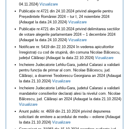
04.11.2024)
Vizualizare
Publicație nr.4721 din 24.10.2024 privind alegerile pentru
Președintele României 2024 – tur I, 24 noiembrie 2024
(Adaugat la data 24.10.2024)
Vizualizare
Publicație nr.4721 din 24.10.2024 privind delimitarea sectiilor
de votare alegerile parlamentare 2024 – 1 decembrie 2024
(Adaugat la data 24.10.2024)
Vizualizare
Notificare nr. 5419 din 22.10.2024 în vederea apicultorilor
înregistrați cu cod de stupină, din comuna Nicolae Bălcescu,
județul Călărași (Adaugat la data 22.10.2024)
Vizualizare
Incheiere Judecatorie Lehliu-Gara, judetul Calarasi a validarii
pentru funcția de primar al com. Nicolae Bălcescu, jud.
Călărași, a doamnei Teodorescu Georgiana an 2024 (Adaugat
la data 21.10.2024)
Vizualizare
Incheiere Judecatorie Lehliu-Gara, judetul Calarasi a validarii
mandatelor consilierilor declarați alesi la nivelul com. Nicolae
Bălcescu, jud. Călărași an 2024 (Adaugat la data 21.10.2024)
Vizualizare
Anunt public nr. 4659 din 21.10.2024 privind depunerea
solicitarii de emitere a acordului de mediu – eoliene (Adaugat
la data 21.10.2024)
Vizualizare