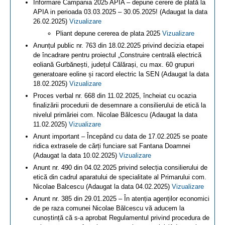
Informare Campania 2025 APIA – depune cerere de plată la
APIA in perioada 03.03.2025 – 30.05.2025! (Adaugat la data
26.02.2025)
Vizualizare
Pliant depune cererea de plata 2025
Vizualizare
Anunțul public nr. 763 din 18.02.2025 privind decizia etapei
de încadrare pentru proiectul „Construire centrală electrică
eoliană Gurbănești, județul Călărași, cu max. 60 grupuri
generatoare eoline și racord electric la SEN (Adaugat la data
18.02.2025)
Vizualizare
Proces verbal nr. 668 din 11.02.2025, încheiat cu ocazia
finalizării procedurii de desemnare a consilierului de etică la
nivelul primăriei com. Nicolae Bălcescu (Adaugat la data
11.02.2025)
Vizualizare
Anunt important – Începând cu data de 17.02.2025 se poate
ridica extrasele de cărți funciare sat Fantana Doamnei
(Adaugat la data 10.02.2025)
Vizualizare
Anunt nr. 490 din 04.02.2025 privind selecția consilierului de
etică din cadrul aparatului de specialitate al Primarului com.
Nicolae Balcescu (Adaugat la data 04.02.2025)
Vizualizare
Anunt nr. 385 din 29.01.2025 – În atenția agenților economici
de pe raza comunei Nicolae Bălcescu vă aducem la
cunoștință că s-a aprobat Regulamentul privind procedura de