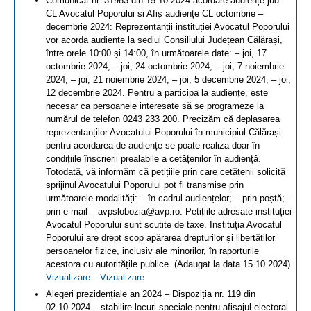
Comunicat nr. 31983 din 15.10.2024 acordare audiențe jud.
CL Avocatul Poporului si Afiș audiențe CL octombrie –
decembrie 2024: Reprezentanții instituției Avocatul Poporului
vor acorda audiențe la sediul Consiliului Județean Călărași,
între orele 10:00 și 14:00, în următoarele date: – joi, 17
octombrie 2024; – joi, 24 octombrie 2024; – joi, 7 noiembrie
2024; – joi, 21 noiembrie 2024; – joi, 5 decembrie 2024; – joi,
12 decembrie 2024. Pentru a participa la audiențe, este
necesar ca persoanele interesate să se programeze la
numărul de telefon 0243 233 200. Precizăm că deplasarea
reprezentanților Avocatului Poporului în municipiul Călărași
pentru acordarea de audiențe se poate realiza doar în
condițiile înscrierii prealabile a cetățenilor în audiență.
Totodată, vă informăm că petițiile prin care cetățenii solicită
sprijinul Avocatului Poporului pot fi transmise prin
următoarele modalități: – în cadrul audiențelor; – prin poștă; –
prin e-mail – avpslobozia@avp.ro. Petițiile adresate instituției
Avocatul Poporului sunt scutite de taxe. Instituția Avocatul
Poporului are drept scop apărarea drepturilor și libertăților
persoanelor fizice, inclusiv ale minorilor, în raporturile
acestora cu autoritățile publice. (Adaugat la data 15.10.2024)
Vizualizare
Vizualizare
Alegeri prezidențiale an 2024 – Dispoziția nr. 119 din
02.10.2024 – stabilire locuri speciale pentru afișajul electoral