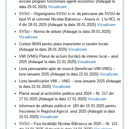
avizare program functionare agenti economici (Adaugat la
data 29.01.2025)
Vizualizare
SVSU – Organigrama SVSU si nr. de persoane ale SVSU de
tipul VI al comunei Nicolae Balcescu – Anexa nr. 1 la HCL nr.
4 din 28.01.2025 (Adaugat la data 28.01.2025)
Vizualizare
SVSU – Norma de dotare (Adaugat la data 28.01.2025)
Vizualizare
Conturi IBAN pentru plata impozitelor si taxelor locale
(Adaugat la data 28.01.2025)
Vizualizare
VMI (VMG) Planul de actiuni (lucrări) de interes local – anul
2025 (Adaugat la data 22.01.2025)
Vizualizare
Lista persoanelor apte de muncă (beneficiari VMI-VMG) –
luna ianuarie 2025 (Adaugat la data 22.01.2025)
Vizualizare
Lista beneficiarilor VMI – VMG – luna ianuarie 2025 (Adaugat
la data 22.01.2025)
Vizualizare
Planul anual al achizitiilor publice anul 2024 – Nr. 217 din
17.01.2025 (Adaugat la data 17.01.2025)
Vizualizare
Informare de utilitate publică nr. 183 din 15.01.2025 pentru
înscrierea în Registrul Agricol, anul 2025 (Adaugat la data
15.01.2025)
Vizualizare
SVSU – Fișa localității Nicolae Bălcescu an 2025 – Nr. 113