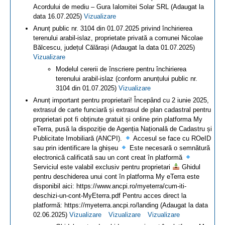
Acordului de mediu – Gura Ialomitei Solar SRL (Adaugat la
data 16.07.2025)
Vizualizare
Anunț public nr. 3104 din 01.07.2025 privind închirierea
terenului arabil-islaz, proprietate privată a comunei Nicolae
Bălcescu, județul Călărași (Adaugat la data 01.07.2025)
Vizualizare
Modelul cererii de înscriere pentru închirierea
terenului arabil-islaz (conform anunțului public nr.
3104 din 01.07.2025)
Vizualizare
Anunț important pentru proprietari! Începând cu 2 iunie 2025,
extrasul de carte funciară și extrasul de plan cadastral pentru
proprietari pot fi obținute gratuit și online prin platforma My
eTerra, pusă la dispoziție de Agenția Națională de Cadastru și
Publicitate Imobiliară (ANCPI).
Accesul se face cu ROeID
sau prin identificare la ghișeu
Este necesară o semnătură
electronică calificată sau un cont creat în platformă
Serviciul este valabil exclusiv pentru proprietari
Ghidul
pentru deschiderea unui cont în platforma My eTerra este
disponibil aici: https://www.ancpi.ro/myeterra/cum-iti-
deschizi-un-cont-MyEterra.pdf Pentru acces direct la
platformă: https://myeterra.ancpi.ro/landing (Adaugat la data
02.06.2025)
Vizualizare
Vizualizare
Vizualizare