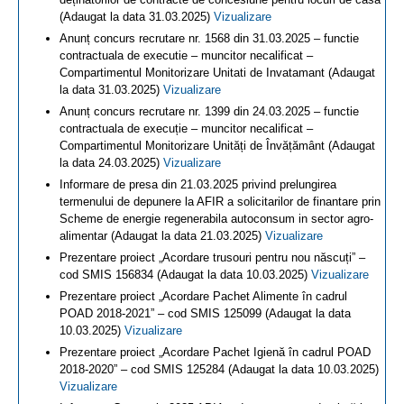
(Adaugat la data 31.03.2025)
Vizualizare
Anunț concurs recrutare nr. 1568 din 31.03.2025 – functie
contractuala de executie – muncitor necalificat –
Compartimentul Monitorizare Unitati de Invatamant (Adaugat
la data 31.03.2025)
Vizualizare
Anunț concurs recrutare nr. 1399 din 24.03.2025 – functie
contractuala de execuție – muncitor necalificat –
Compartimentul Monitorizare Unități de Învățământ (Adaugat
la data 24.03.2025)
Vizualizare
Informare de presa din 21.03.2025 privind prelungirea
termenului de depunere la AFIR a solicitarilor de finantare prin
Scheme de energie regenerabila autoconsum in sector agro-
alimentar (Adaugat la data 21.03.2025)
Vizualizare
Prezentare proiect „Acordare trusouri pentru nou născuți” –
cod SMIS 156834 (Adaugat la data 10.03.2025)
Vizualizare
Prezentare proiect „Acordare Pachet Alimente în cadrul
POAD 2018-2021” – cod SMIS 125099 (Adaugat la data
10.03.2025)
Vizualizare
Prezentare proiect „Acordare Pachet Igienă în cadrul POAD
2018-2020” – cod SMIS 125284 (Adaugat la data 10.03.2025)
Vizualizare