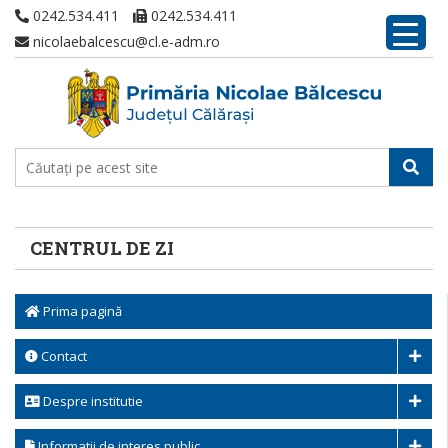
0242.534.411
0242.534.411
nicolaebalcescu@cl.e-adm.ro
CENTRUL DE ZI
Prima pagină
Contact
Despre institutie
Informatii de interes public