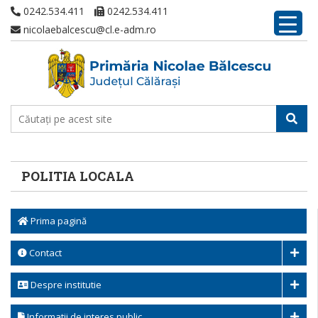
0242.534.411
0242.534.411
nicolaebalcescu@cl.e-adm.ro
POLITIA LOCALA
Prima pagină
Contact
Despre institutie
Informatii de interes public