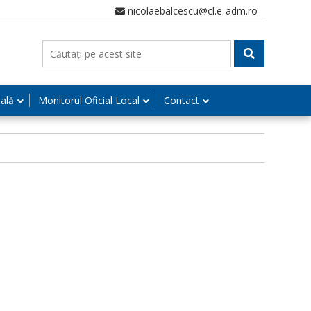
nicolaebalcescu@cl.e-adm.ro
nală
Monitorul Oficial Local
Contact