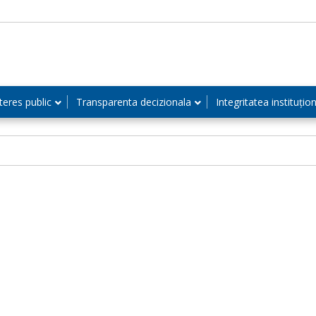
teres public
Transparenta decizionala
Integritatea instituțio