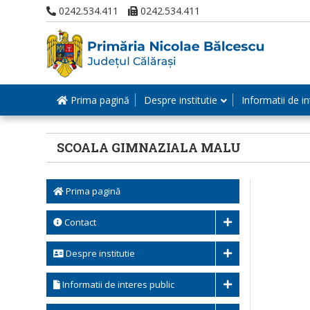
0242.534.411
0242.534.411
Prima pagină
Despre institutie
Informatii de in
SCOALA GIMNAZIALA MALU
Prima pagină
Contact
Despre institutie
Informatii de interes public