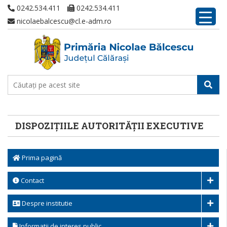
0242.534.411
0242.534.411
nicolaebalcescu@cl.e-adm.ro
DISPOZIŢIILE AUTORITĂŢII EXECUTIVE
Prima pagină
Contact
Despre institutie
Informatii de interes public